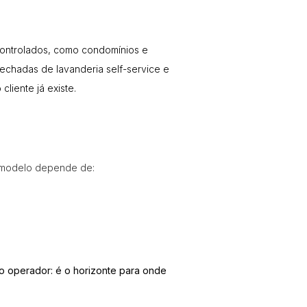
controlados, como condomínios e
 fechadas de
lavanderia self-service
e
liente já existe.
e modelo depende de:
o operador: é o horizonte para onde