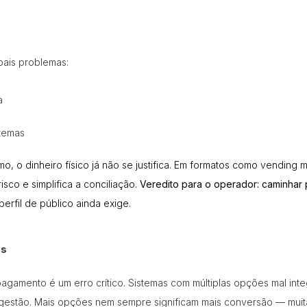
pais problemas:
a
stemas
 o dinheiro físico já não se justifica. Em formatos como
vending m
isco e simplifica a conciliação.
Veredito para o operador: caminhar 
rfil de público ainda exige.
es
agamento é um erro crítico. Sistemas com múltiplas opções mal int
gestão. Mais opções nem sempre significam mais conversão — muitas