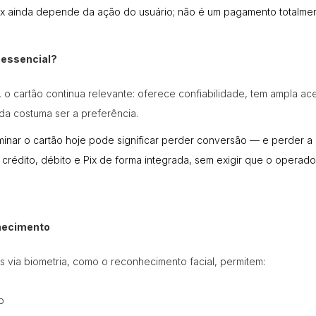
ix ainda depende da ação do usuário; não é um pagamento totalmente
é essencial?
 cartão continua relevante: oferece confiabilidade, tem ampla acei
nda costuma ser a preferência.
minar o cartão hoje pode significar perder conversão — e perder 
 crédito, débito e Pix de forma integrada, sem exigir que o operado
hecimento
 via biometria, como o reconhecimento facial, permitem:
o