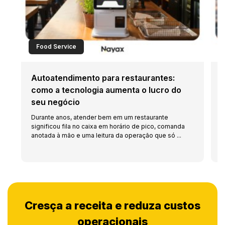
Food Service
Autoatendimento para restaurantes:
O
como a tecnologia aumenta o lucro do
e
seu negócio
Durante anos, atender bem em um restaurante
A
significou fila no caixa em horário de pico, comanda
p
anotada à mão e uma leitura da operação que só ...
d
Cresça a receita e reduza custos
operacionais