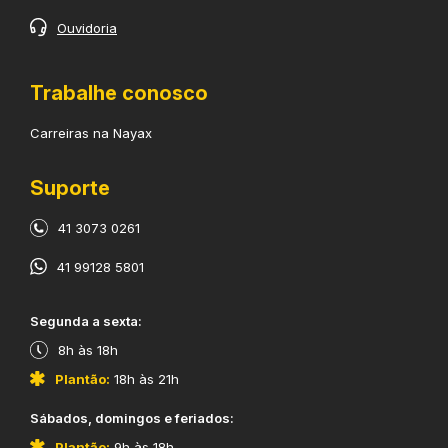
Ouvidoria
Trabalhe conosco
Carreiras na Nayax
Suporte
41 3073 0261
41 99128 5801
​Segunda a sexta:
8h às 18h
Plantão:
18h às 21h
​Sábados, domingos e feriados:
Plantão:
9h às 18h