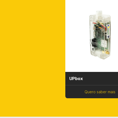
UPbox
Quero saber mais