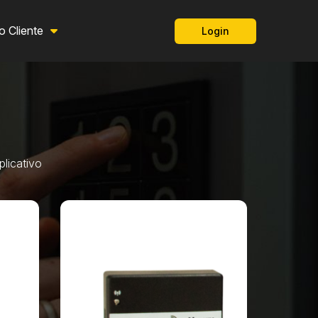
o Cliente
Login
licativo