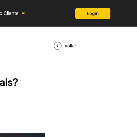
o Cliente
Login
Voltar
ais?