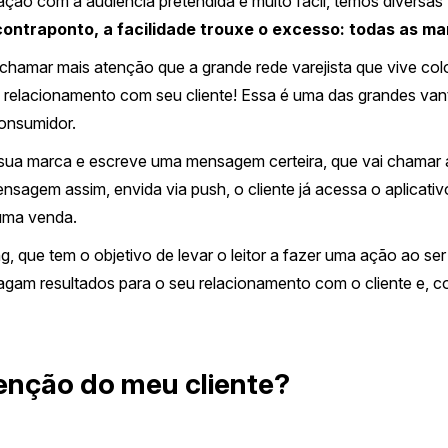
ação com a audiência pretendida é muito fácil, temos diversas 
ntraponto, a facilidade trouxe o excesso: todas as ma
e chamar mais atenção que a grande rede varejista que vive 
 relacionamento com seu cliente! Essa é uma das grandes va
onsumidor.
sua marca e escreve uma mensagem certeira, que vai chamar a
nsagem assim, envida via push, o cliente já acessa o aplicati
 uma venda.
g, que tem o objetivo de levar o leitor a fazer uma ação ao se
 tragam resultados para o seu relacionamento com o cliente e,
nção do meu cliente?