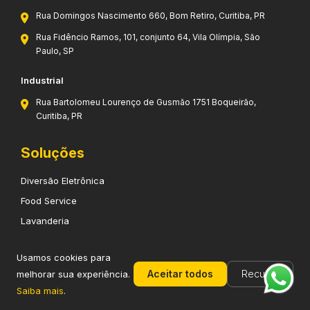
Rua Domingos Nascimento 660, Bom Retiro, Curitiba, PR
Rua Fidêncio Ramos, 101, conjunto 64, Vila Olímpia, São
Paulo, SP
Industrial
Rua Bartolomeu Lourenço de Gusmão 1751 Boqueirão,
Curitiba, PR
Soluções
Diversão Eletrônica
Food Service
Lavanderia
Micromercado
Usamos cookies para
Vending Machines
Aceitar todos
Recusar
melhorar sua experiência.
Saiba mais
.
Blog