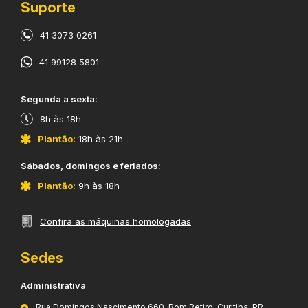
Suporte
41 3073 0261
41 99128 5801
​Segunda a sexta:
8h às 18h
Plantão:
18h às 21h
​Sábados, domingos e feriados:
Plantão:
9h às 18h
Confira as máquinas homologadas
Sedes
Administrativa
Rua Domingos Nascimento 660, Bom Retiro, Curitiba, PR